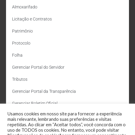
Almoxarifado
Licitação e Contratos
Patrimônio
Protocolo
Folha
Gerenciar Portal do Servidor
Tributos
Gerenciar Portal da Transparência
Gerenciar Boletim Oficial
Usamos cookies em nosso site para fornecer a experiência
Departamento de Água e Esgoto
mais relevante, lembrando suas preferências e visitas
repetidas. Ao clicar em “Aceitar todos”, você concorda com o
Administração Site
uso de TODOS os cookies. No entanto, você pode visitar