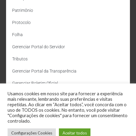
Patrimônio
Protocolo
Folha
Gerenciar Portal do Servidor
Tributos
Gerenciar Portal da Transparência
Gerenciar Boletim Oficial
Usamos cookies em nosso site para fornecer a experiência
Departamento de Água e Esgoto
mais relevante, lembrando suas preferências e visitas
repetidas. Ao clicar em “Aceitar todos”, você concorda com o
Administração Site
uso de TODOS os cookies. No entanto, você pode visitar
"Configurações de cookies" para fornecer um consentimento
Webmail
controlado.
Configurações Cookies
Aceitar todos