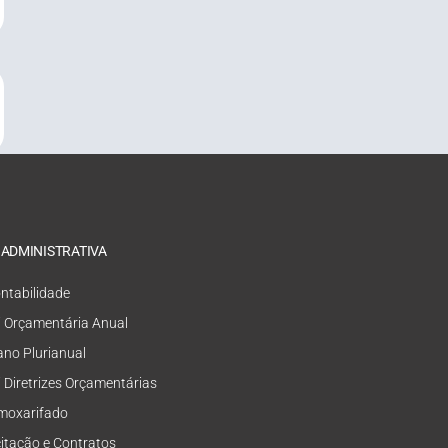
 ADMINISTRATIVA
ntabilidade
i Orçamentária Anual
ano Plurianual
i Diretrizes Orçamentárias
moxarifado
citação e Contratos