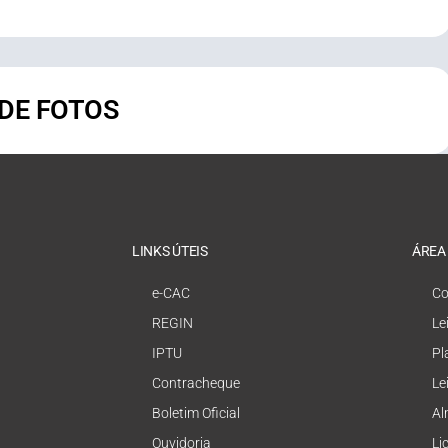
 DE FOTOS
LINKS ÚTEIS
ÁREA
e-CAC
Co
REGIN
Le
IPTU
Pl
Contracheque
Le
Boletim Oficial
Al
Ouvidoria
Li