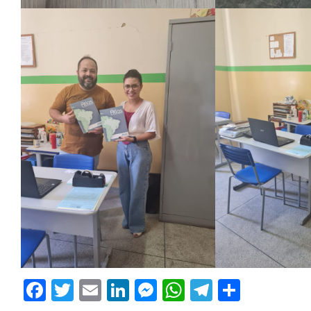
Facebook
Twitter
Email
LinkedIn
Messenger
WhatsApp
Telegram
Share