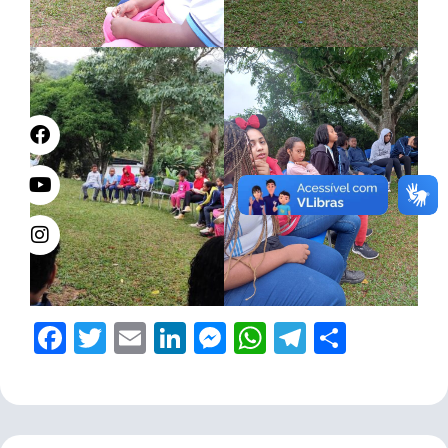
Facebook
Twitter
Email
LinkedIn
Messenger
WhatsApp
Telegram
Share