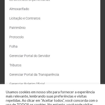
Almoxarifado
Licitação e Contratos
Patrimônio
Protocolo
Folha
Gerenciar Portal do Servidor
Tributos
Gerenciar Portal da Transparência
Gerenciar Boletim Oficial
Usamos cookies em nosso site para fornecer a experiência
Departamento de Água e Esgoto
mais relevante, lembrando suas preferências e visitas
repetidas. Ao clicar em “Aceitar todos”, você concorda com o
Administração Site
uso de TODOS os cookies. No entanto, você pode visitar