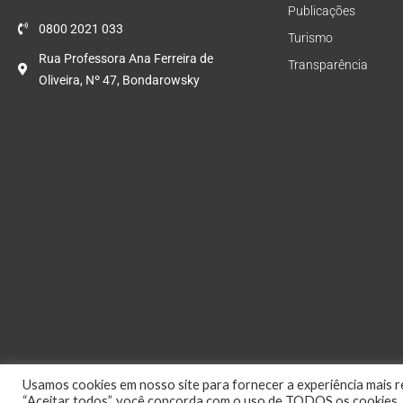
Publicações
0800 2021 033
Turismo
Rua Professora Ana Ferreira de
Transparência
Oliveira, Nº 47, Bondarowsky
Usamos cookies em nosso site para fornecer a experiência mais re
“Aceitar todos”, você concorda com o uso de TODOS os cookies. 