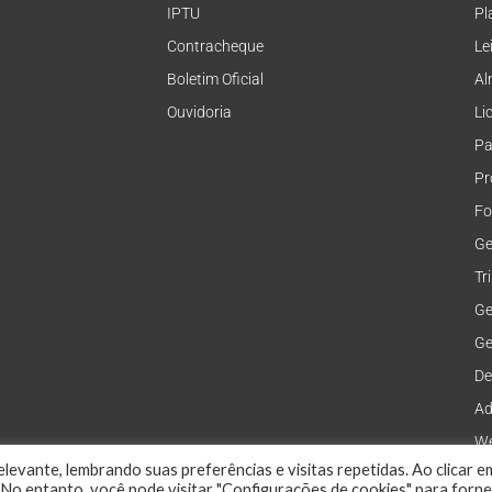
IPTU
Pl
Contracheque
Le
Boletim Oficial
Al
Ouvidoria
Li
Pa
Pr
Fo
Ge
Tr
Ge
Ge
De
Ad
We
levante, lembrando suas preferências e visitas repetidas. Ao clicar e
No entanto, você pode visitar "Configurações de cookies" para forn