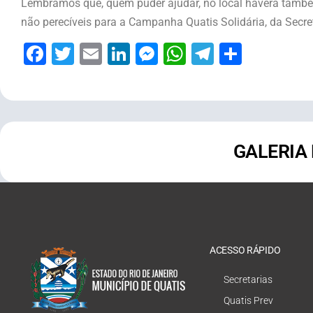
Lembramos que, quem puder ajudar, no local haverá també
não perecíveis para a Campanha Quatis Solidária, da Secret
Facebook
Twitter
Email
LinkedIn
Messenger
WhatsApp
Telegram
Share
GALERIA
ACESSO RÁPIDO
Secretarias
Quatis Prev