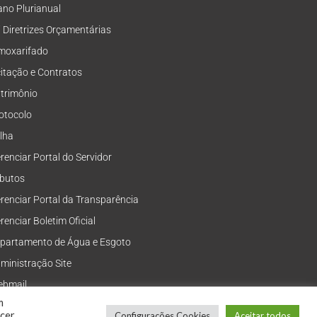
ano Plurianual
i Diretrizes Orçamentárias
moxarifado
citação e Contratos
trimônio
otocolo
lha
renciar Portal do Servidor
ibutos
renciar Portal da Transparência
renciar Boletim Oficial
partamento de Água e Esgoto
ministração Site
bmail
m
ecer
Configurações Cookies
Aceitar todos