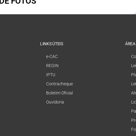
 DE FOTOS
LINKS ÚTEIS
ÁREA
e-CAC
Co
REGIN
Le
IPTU
Pl
Contracheque
Le
Boletim Oficial
Al
Ouvidoria
Li
Pa
Pr
Fo