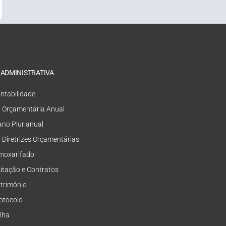
 ADMINISTRATIVA
ntabilidade
i Orçamentária Anual
ano Plurianual
i Diretrizes Orçamentárias
moxarifado
citação e Contratos
trimônio
otocolo
lha