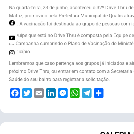
Na quarta-feira, 23 de junho, aconteceu o 32º Drive Thru d
Matriz, promovido pela Prefeitura Municipal de Quatis atra
14h. A vacinação foi destinada ao grupo de pessoas com id
A equipe que está no Drive Thru é composta pela Equipe d
da Campanha cumprindo o Plano de Vacinação do Ministé
município.
Lembramos que caso pertença aos grupos já iniciados e a
próximo Drive Thru, ou entrar em contato com a Secretar
Saúde do seu bairro para registrar a solicitação.
Facebook
Twitter
Email
LinkedIn
Messenger
WhatsApp
Telegram
Share