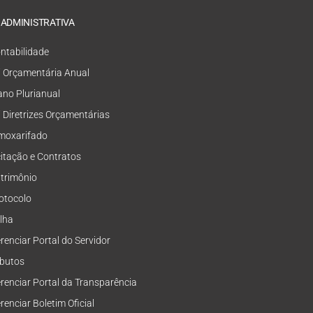
 ADMINISTRATIVA
ntabilidade
i Orçamentária Anual
ano Plurianual
i Diretrizes Orçamentárias
moxarifado
citação e Contratos
trimônio
otocolo
lha
renciar Portal do Servidor
ibutos
renciar Portal da Transparência
renciar Boletim Oficial