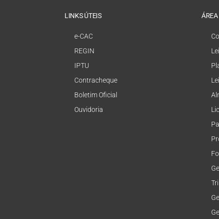
LINKS ÚTEIS
ÁREA
e-CAC
Co
REGIN
Le
IPTU
Pl
Contracheque
Le
Boletim Oficial
Al
Ouvidoria
Li
Pa
Pr
Fo
Ge
Tr
Ge
Ge