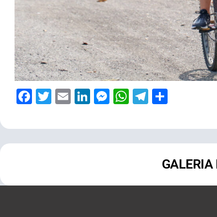
Facebook
Twitter
Email
LinkedIn
Messenger
WhatsApp
Telegram
Share
GALERIA