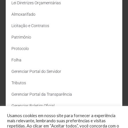
Lei Diretrizes Orçamentárias
Almoxarifado
Licitação e Contratos
Patrimônio
Protocolo
Folha
Gerenciar Portal do Servidor
Tributos
Gerenciar Portal da Transparência
Gerenciar Boletim Oficial
Usamos cookies em nosso site para fornecer a experiência
Departamento de Água e Esgoto
mais relevante, lembrando suas preferências e visitas
repetidas. Ao clicar em “Aceitar todos”, você concorda com o