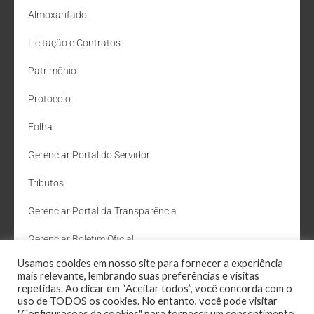
Almoxarifado
Licitação e Contratos
Patrimônio
Protocolo
Folha
Gerenciar Portal do Servidor
Tributos
Gerenciar Portal da Transparência
Gerenciar Boletim Oficial
Usamos cookies em nosso site para fornecer a experiência
Departamento de Água e Esgoto
mais relevante, lembrando suas preferências e visitas
repetidas. Ao clicar em “Aceitar todos”, você concorda com o
Administração Site
uso de TODOS os cookies. No entanto, você pode visitar
"Configurações de cookies" para fornecer um consentimento