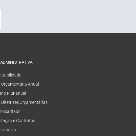
 ADMINISTRATIVA
ntabilidade
i Orçamentária Anual
ano Plurianual
i Diretrizes Orçamentárias
moxarifado
citação e Contratos
trimônio