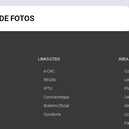
 DE FOTOS
LINKS ÚTEIS
ÁREA
e-CAC
Co
REGIN
Le
IPTU
Pl
Contracheque
Le
Boletim Oficial
Al
Ouvidoria
Li
Pa