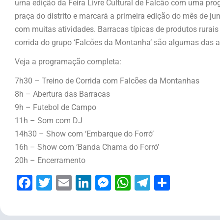
uma edição da Feira Livre Cultural de Falcão com uma prog
praça do distrito e marcará a primeira edição do mês de j
com muitas atividades. Barracas típicas de produtos rurais 
corrida do grupo ‘Falcões da Montanha’ são algumas das atr
Veja a programação completa:
7h30 – Treino de Corrida com Falcões da Montanhas
8h – Abertura das Barracas
9h – Futebol de Campo
11h – Som com DJ
14h30 – Show com ‘Embarque do Forró’
16h – Show com ‘Banda Chama do Forró’
20h – Encerramento
Facebook
Twitter
Email
LinkedIn
Messenger
WhatsApp
Telegram
Share