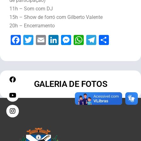
de participação)
11h – Som com DJ
15h – Show de forró com Gilberto Valente
20h – Encerramento
Facebook
Twitter
Email
LinkedIn
Messenger
WhatsApp
Telegram
Share
GALERIA DE FOTOS