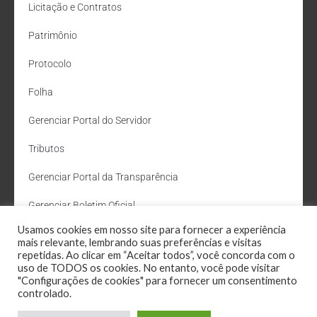
Licitação e Contratos
Patrimônio
Protocolo
Folha
Gerenciar Portal do Servidor
Tributos
Gerenciar Portal da Transparência
Gerenciar Boletim Oficial
Usamos cookies em nosso site para fornecer a experiência
Departamento de Água e Esgoto
mais relevante, lembrando suas preferências e visitas
repetidas. Ao clicar em “Aceitar todos”, você concorda com o
Administração Site
uso de TODOS os cookies. No entanto, você pode visitar
"Configurações de cookies" para fornecer um consentimento
Webmail
controlado.