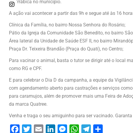
Antirrábica no município.
A ação vai acontecer a partir das 9h e segue até às 16 hora
Clínica da Família, no bairro Nossa Senhora do Rosário;
Pátio da Igreja da Comunidade São Benedito, no bairro São
Área lateral da Unidade de Saúde ESF II, no bairro Mirandóp
Praça Dr. Teixeira Brandão (Praça do Quati), no Centro;
Para vacinar o animal, basta o tutor se dirigir até o loca
como RG e CPF.
E para celebrar o Dia D da campanha, a equipe da Vigilânc
com agendamento aberto para castrações e serviços como e
para caramujos, além de promover mais uma Feira de Adoç
da marca Quatree.
Venha e traga o seu amiguinho para ser vacinado. Garanta 
Facebook
Twitter
Email
LinkedIn
Messenger
WhatsApp
Telegram
Share