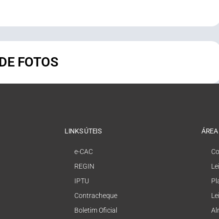
 DE FOTOS
LINKS ÚTEIS
ÁREA
e-CAC
Co
REGIN
Le
IPTU
Pl
Contracheque
Le
Boletim Oficial
Al