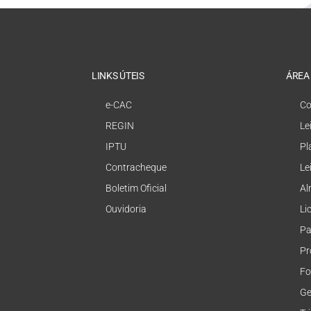
LINKS ÚTEIS
ÁREA
e-CAC
Co
REGIN
Le
IPTU
Pl
Contracheque
Le
Boletim Oficial
Al
Ouvidoria
Li
Pa
Pr
Fo
Ge