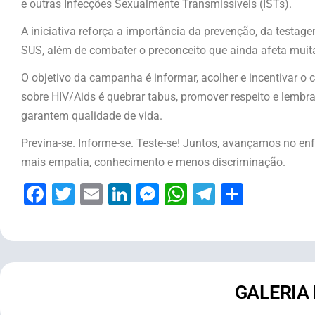
e outras Infecções Sexualmente Transmissíveis (ISTs).
A iniciativa reforça a importância da prevenção, da testag
SUS, além de combater o preconceito que ainda afeta mui
O objetivo da campanha é informar, acolher e incentivar o 
sobre HIV/Aids é quebrar tabus, promover respeito e lembr
garantem qualidade de vida.
Previna-se. Informe-se. Teste-se! Juntos, avançamos no e
mais empatia, conhecimento e menos discriminação.
Facebook
Twitter
Email
LinkedIn
Messenger
WhatsApp
Telegram
Share
GALERIA