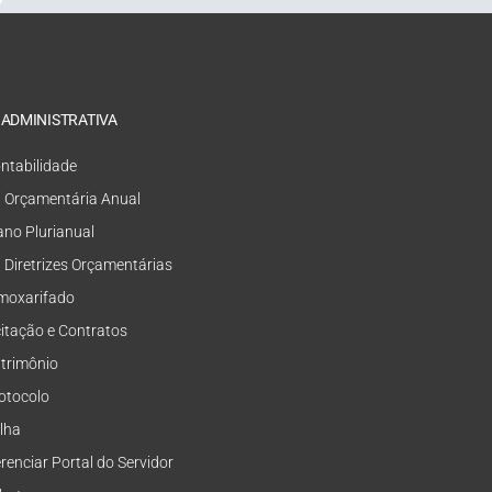
 ADMINISTRATIVA
ntabilidade
i Orçamentária Anual
ano Plurianual
i Diretrizes Orçamentárias
moxarifado
citação e Contratos
trimônio
otocolo
lha
renciar Portal do Servidor