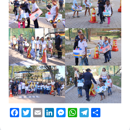
Facebook
Twitter
Email
LinkedIn
Messenger
WhatsApp
Telegram
Share