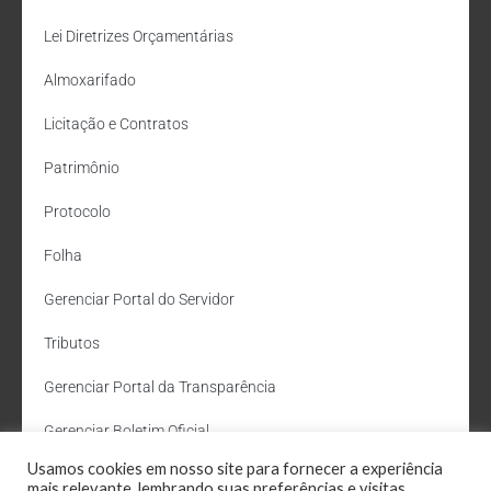
Lei Diretrizes Orçamentárias
Almoxarifado
Licitação e Contratos
Patrimônio
Protocolo
Folha
Gerenciar Portal do Servidor
Tributos
Gerenciar Portal da Transparência
Gerenciar Boletim Oficial
Usamos cookies em nosso site para fornecer a experiência
Departamento de Água e Esgoto
mais relevante, lembrando suas preferências e visitas