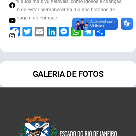
indivíduos mais vulneráveis, como idosos e crianças;
além de evitar permanecer na rua nos horários de
passagem do Fumacê.
Facebook
Twitter
Email
LinkedIn
Messenger
WhatsApp
Telegram
Share
GALERIA DE FOTOS