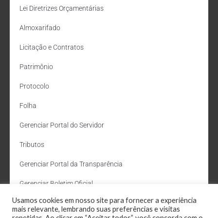
Lei Diretrizes Orçamentárias
Almoxarifado
Licitação e Contratos
Patrimônio
Protocolo
Folha
Gerenciar Portal do Servidor
Tributos
Gerenciar Portal da Transparência
Gerenciar Boletim Oficial
Usamos cookies em nosso site para fornecer a experiência
Departamento de Água e Esgoto
mais relevante, lembrando suas preferências e visitas
repetidas. Ao clicar em “Aceitar todos”, você concorda com o