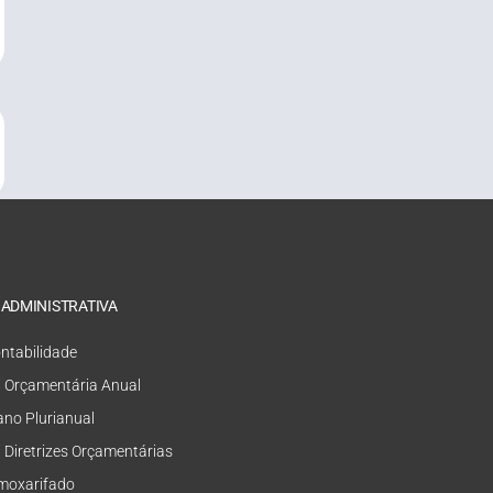
 ADMINISTRATIVA
ntabilidade
i Orçamentária Anual
ano Plurianual
i Diretrizes Orçamentárias
moxarifado