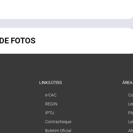
 DE FOTOS
LINKS ÚTEIS
ÁREA
e-CAC
Co
REGIN
Le
IPTU
Pl
Contracheque
Le
Boletim Oficial
Al