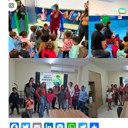
Facebook
Twitter
Email
LinkedIn
Messenger
WhatsApp
Telegram
Share