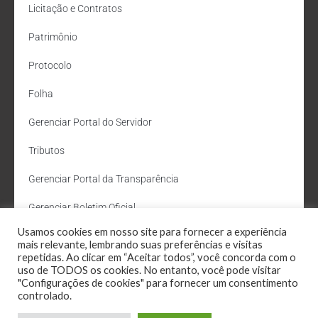
Licitação e Contratos
Patrimônio
Protocolo
Folha
Gerenciar Portal do Servidor
Tributos
Gerenciar Portal da Transparência
Gerenciar Boletim Oficial
Usamos cookies em nosso site para fornecer a experiência
Departamento de Água e Esgoto
mais relevante, lembrando suas preferências e visitas
repetidas. Ao clicar em “Aceitar todos”, você concorda com o
Administração Site
uso de TODOS os cookies. No entanto, você pode visitar
"Configurações de cookies" para fornecer um consentimento
Webmail
controlado.