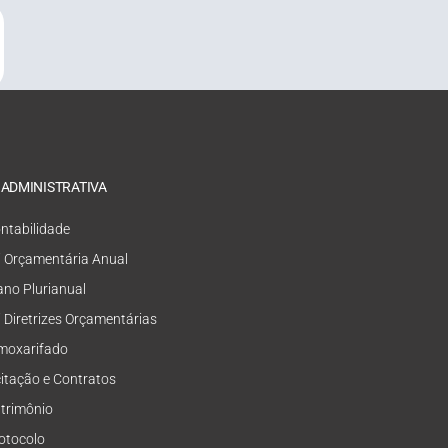
 ADMINISTRATIVA
ntabilidade
i Orçamentária Anual
ano Plurianual
i Diretrizes Orçamentárias
moxarifado
citação e Contratos
trimônio
otocolo