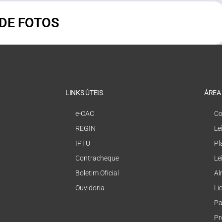
 DE FOTOS
LINKS ÚTEIS
ÁREA
e-CAC
Co
REGIN
Le
IPTU
Pl
Contracheque
Le
Boletim Oficial
Al
Ouvidoria
Li
Pa
Pr