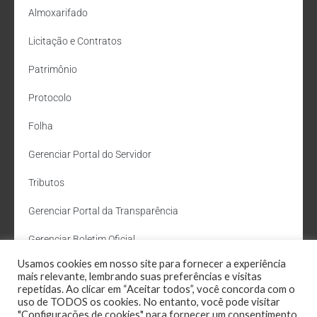
Almoxarifado
Licitação e Contratos
Patrimônio
Protocolo
Folha
Gerenciar Portal do Servidor
Tributos
Gerenciar Portal da Transparência
Gerenciar Boletim Oficial
Usamos cookies em nosso site para fornecer a experiência
Departamento de Água e Esgoto
mais relevante, lembrando suas preferências e visitas
repetidas. Ao clicar em “Aceitar todos”, você concorda com o
Administração Site
uso de TODOS os cookies. No entanto, você pode visitar
"Configurações de cookies" para fornecer um consentimento