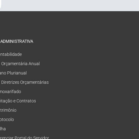
 ADMINISTRATIVA
ntabilidade
i Orçamentária Anual
ano Plurianual
i Diretrizes Orçamentárias
moxarifado
citação e Contratos
trimônio
otocolo
lha
renciar Portal do Servidor