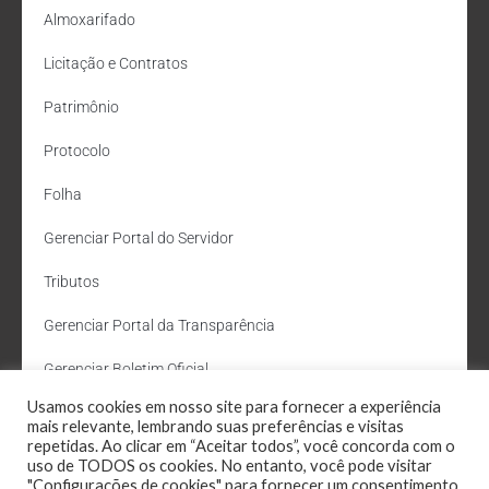
Almoxarifado
Licitação e Contratos
Patrimônio
Protocolo
Folha
Gerenciar Portal do Servidor
Tributos
Gerenciar Portal da Transparência
Gerenciar Boletim Oficial
Usamos cookies em nosso site para fornecer a experiência
Departamento de Água e Esgoto
mais relevante, lembrando suas preferências e visitas
repetidas. Ao clicar em “Aceitar todos”, você concorda com o
Administração Site
uso de TODOS os cookies. No entanto, você pode visitar
"Configurações de cookies" para fornecer um consentimento