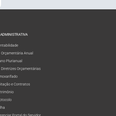
 ADMINISTRATIVA
ntabilidade
i Orçamentária Anual
ano Plurianual
i Diretrizes Orçamentárias
moxarifado
citação e Contratos
trimônio
otocolo
lha
renciar Portal do Servidor