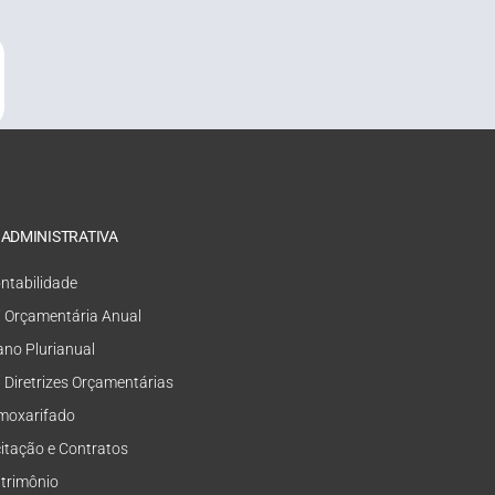
 ADMINISTRATIVA
ntabilidade
i Orçamentária Anual
ano Plurianual
i Diretrizes Orçamentárias
moxarifado
citação e Contratos
trimônio