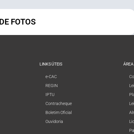
 DE FOTOS
LINKS ÚTEIS
ÁREA
e-CAC
Co
REGIN
Le
IPTU
Pl
Contracheque
Le
Boletim Oficial
Al
Ouvidoria
Li
Pa