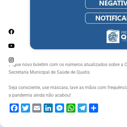
Segue novo boletim com os números
atualizados
sobre a C
Secretaria Municipal de Saúde de Quatis.
Seja consciente, use máscara, lave as mãos com frequência,
a pandemia ainda não acabou!
Facebook
Twitter
Email
LinkedIn
Messenger
WhatsApp
Telegram
Share