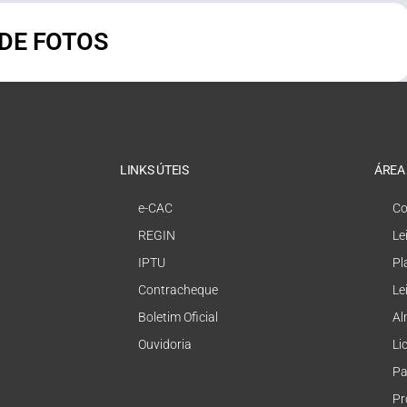
 DE FOTOS
LINKS ÚTEIS
ÁREA
e-CAC
Co
REGIN
Le
IPTU
Pl
Contracheque
Le
Boletim Oficial
Al
Ouvidoria
Li
Pa
Pr