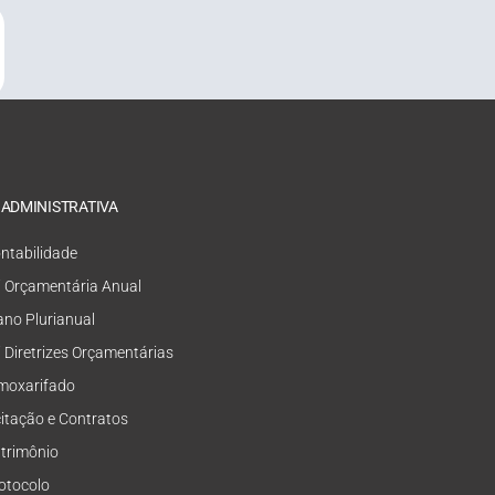
 ADMINISTRATIVA
ntabilidade
i Orçamentária Anual
ano Plurianual
i Diretrizes Orçamentárias
moxarifado
citação e Contratos
trimônio
otocolo