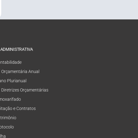
 ADMINISTRATIVA
ntabilidade
i Orçamentária Anual
ano Plurianual
i Diretrizes Orçamentárias
moxarifado
citação e Contratos
trimônio
otocolo
lha