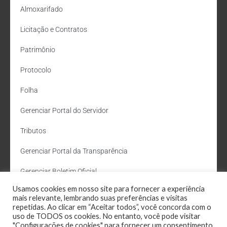
Almoxarifado
Licitação e Contratos
Patrimônio
Protocolo
Folha
Gerenciar Portal do Servidor
Tributos
Gerenciar Portal da Transparência
Gerenciar Boletim Oficial
Usamos cookies em nosso site para fornecer a experiência
Departamento de Água e Esgoto
mais relevante, lembrando suas preferências e visitas
repetidas. Ao clicar em “Aceitar todos”, você concorda com o
Administração Site
uso de TODOS os cookies. No entanto, você pode visitar
"Configurações de cookies" para fornecer um consentimento