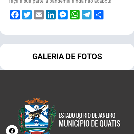
faça a sua parte, a pandemia ainda não acabou!
Facebook
Twitter
Email
LinkedIn
Messenger
WhatsApp
Telegram
Share
GALERIA DE FOTOS