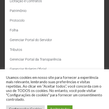
Licitação e Contratos
Patrimônio
Protocolo
Folha
Gerenciar Portal do Servidor
Tributos
Gerenciar Portal da Transparência
Gerenciar Boletim Oficial
Usamos cookies em nosso site para fornecer a experiência
Departamento de Água e Esgoto
mais relevante, lembrando suas preferências e visitas
repetidas. Ao clicar em “Aceitar todos”, você concorda com o
Administração Site
uso de TODOS os cookies. No entanto, você pode visitar
"Configurações de cookies" para fornecer um consentimento
Webmail
controlado.