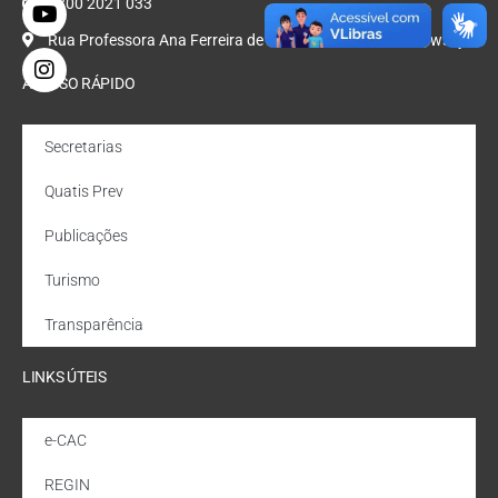
0800 2021 033
Rua Professora Ana Ferreira de Oliveira, Nº 47, Bondarowsky
ACESSO RÁPIDO
Secretarias
Quatis Prev
Publicações
Turismo
Transparência
LINKS ÚTEIS
e-CAC
REGIN