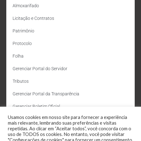
Almoxarifado
Licitação e Contratos
Patrimônio
Protocolo
Folha
Gerenciar Portal do Servidor
Tributos
Gerenciar Portal da Transparência
Gerenciar Boletim Oficial
Usamos cookies em nosso site para fornecer a experiência
Departamento de Água e Esgoto
mais relevante, lembrando suas preferências e visitas
repetidas. Ao clicar em “Aceitar todos”, você concorda com o
Administração Site
uso de TODOS os cookies. No entanto, você pode visitar
"Configurações de cookies" para fornecer um consentimento