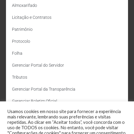
Almoxarifado
Licitação e Contratos
Patrimônio
Protocolo
Folha
Gerenciar Portal do Servidor
Tributos
Gerenciar Portal da Transparência
Gerenciar Boletim Oficial
Usamos cookies em nosso site para fornecer a experiência
Departamento de Água e Esgoto
mais relevante, lembrando suas preferências e visitas
repetidas. Ao clicar em “Aceitar todos”, você concorda com o
Administração Site
uso de TODOS os cookies. No entanto, você pode visitar
"Configurações de cookies" para fornecer um consentimento