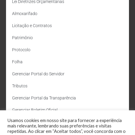
Lei Diretrizes Orçamentárias
Almoxarifado
Licitação e Contratos
Patrimônio
Protocolo
Folha
Gerenciar Portal do Servidor
Tributos
Gerenciar Portal da Transparência
Gerenciar Boletim Oficial
Usamos cookies em nosso site para fornecer a experiência
Departamento de Água e Esgoto
mais relevante, lembrando suas preferências e visitas
repetidas. Ao clicar em “Aceitar todos”, você concorda com o
Administração Site