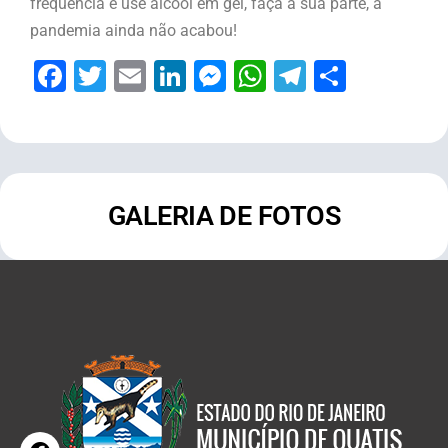
frequência e use álcool em gel, faça a sua parte, a
pandemia ainda não acabou!
Facebook
Twitter
Email
LinkedIn
Messenger
WhatsApp
Telegram
Share
GALERIA DE FOTOS