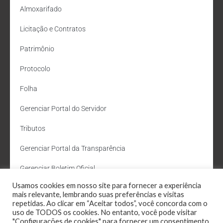
Almoxarifado
Licitação e Contratos
Patrimônio
Protocolo
Folha
Gerenciar Portal do Servidor
Tributos
Gerenciar Portal da Transparência
Gerenciar Boletim Oficial
Usamos cookies em nosso site para fornecer a experiência
Departamento de Água e Esgoto
mais relevante, lembrando suas preferências e visitas
repetidas. Ao clicar em “Aceitar todos”, você concorda com o
Administração Site
uso de TODOS os cookies. No entanto, você pode visitar
"Configurações de cookies" para fornecer um consentimento