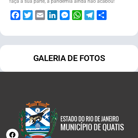
faça a sua parte, a pandemia ainda não acabou!
Facebook
Twitter
Email
LinkedIn
Messenger
WhatsApp
Telegram
Share
GALERIA DE FOTOS