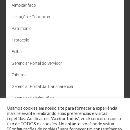
Almoxarifado
Licitação e Contratos
Patrimônio
Protocolo
Folha
Gerenciar Portal do Servidor
Tributos
Gerenciar Portal da Transparência
Gerenciar Boletim Oficial
Usamos cookies em nosso site para fornecer a experiência
Departamento de Água e Esgoto
mais relevante, lembrando suas preferências e visitas
repetidas. Ao clicar em “Aceitar todos”, você concorda com o
Administração Site
uso de TODOS os cookies. No entanto, você pode visitar
"Configurações de cookies" para fornecer um consentimento