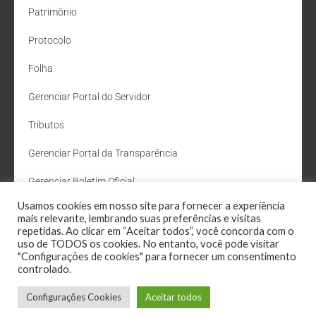
Patrimônio
Protocolo
Folha
Gerenciar Portal do Servidor
Tributos
Gerenciar Portal da Transparência
Gerenciar Boletim Oficial
Usamos cookies em nosso site para fornecer a experiência
Departamento de Água e Esgoto
mais relevante, lembrando suas preferências e visitas
repetidas. Ao clicar em “Aceitar todos”, você concorda com o
Administração Site
uso de TODOS os cookies. No entanto, você pode visitar
"Configurações de cookies" para fornecer um consentimento
Webmail
controlado.
Configurações Cookies
Aceitar todos