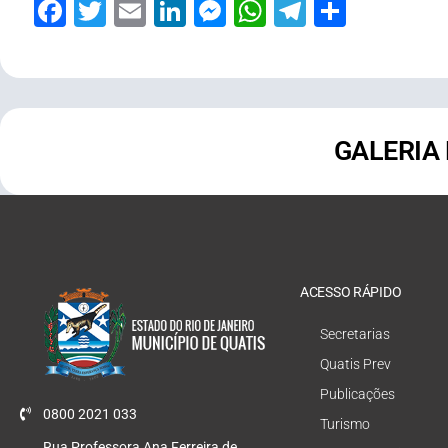
Facebook
Twitter
Email
LinkedIn
Messenger
WhatsApp
Telegram
Share
GALERIA
ACESSO RÁPIDO
Secretarias
Quatis Prev
Publicações
0800 2021 033
Turismo
Rua Professora Ana Ferreira de