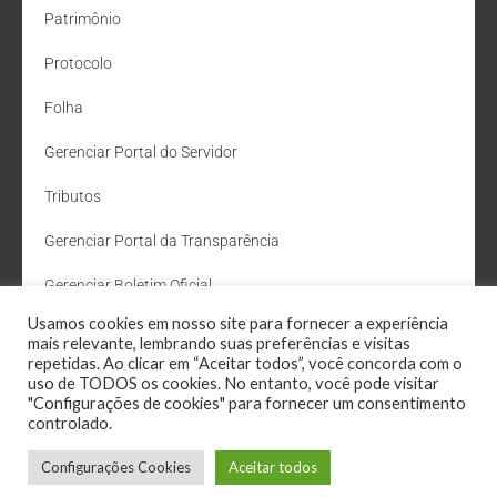
Patrimônio
Protocolo
Folha
Gerenciar Portal do Servidor
Tributos
Gerenciar Portal da Transparência
Gerenciar Boletim Oficial
Usamos cookies em nosso site para fornecer a experiência
Departamento de Água e Esgoto
mais relevante, lembrando suas preferências e visitas
repetidas. Ao clicar em “Aceitar todos”, você concorda com o
Administração Site
uso de TODOS os cookies. No entanto, você pode visitar
"Configurações de cookies" para fornecer um consentimento
Webmail
controlado.
Configurações Cookies
Aceitar todos