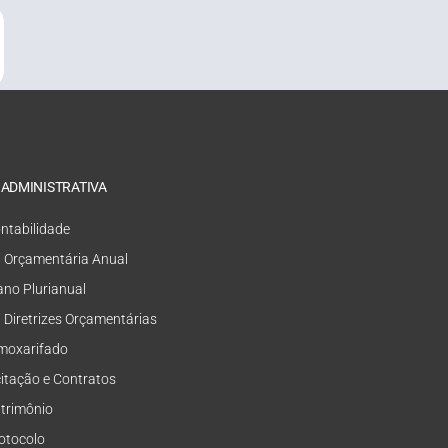
 ADMINISTRATIVA
ntabilidade
i Orçamentária Anual
ano Plurianual
i Diretrizes Orçamentárias
moxarifado
citação e Contratos
trimônio
otocolo