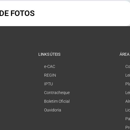
 DE FOTOS
LINKS ÚTEIS
ÁREA
e-CAC
Co
REGIN
Le
IPTU
Pl
Contracheque
Le
Boletim Oficial
Al
Ouvidoria
Li
Pa
Pr