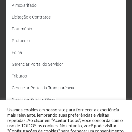
Almoxarifado
Licitação e Contratos
Patrimônio
Protocolo
Folha
Gerenciar Portal do Servidor
Tributos
Gerenciar Portal da Transparência
Gerenciar Boletim Oficial
Usamos cookies em nosso site para fornecer a experiência
Departamento de Água e Esgoto
mais relevante, lembrando suas preferências e visitas
repetidas. Ao clicar em “Aceitar todos”, você concorda com o
Administração Site
uso de TODOS os cookies. No entanto, você pode visitar
"Configurações de cookies" para fornecer um consentimento