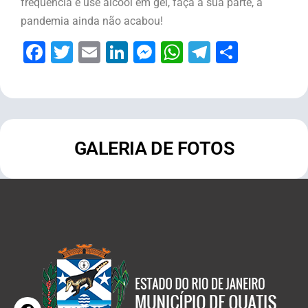
frequência e use álcool em gel, faça a sua parte, a
pandemia ainda não acabou!
Facebook
Twitter
Email
LinkedIn
Messenger
WhatsApp
Telegram
Share
GALERIA DE FOTOS