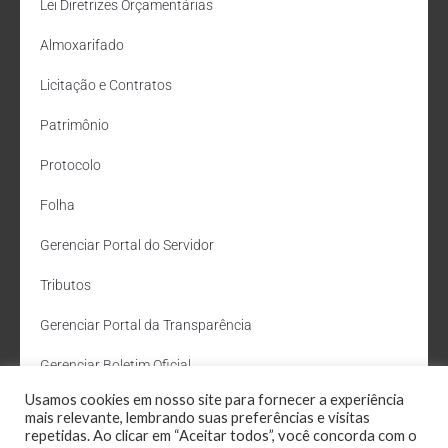
Lei Diretrizes Orçamentárias
Almoxarifado
Licitação e Contratos
Patrimônio
Protocolo
Folha
Gerenciar Portal do Servidor
Tributos
Gerenciar Portal da Transparência
Gerenciar Boletim Oficial
Usamos cookies em nosso site para fornecer a experiência
Departamento de Água e Esgoto
mais relevante, lembrando suas preferências e visitas
repetidas. Ao clicar em “Aceitar todos”, você concorda com o
Administração Site