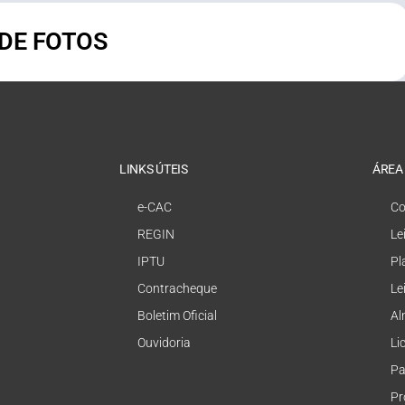
 DE FOTOS
LINKS ÚTEIS
ÁREA
e-CAC
Co
REGIN
Le
IPTU
Pl
Contracheque
Le
Boletim Oficial
Al
Ouvidoria
Li
Pa
Pr