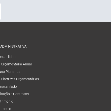
 ADMINISTRATIVA
ntabilidade
i Orçamentária Anual
ano Plurianual
i Diretrizes Orçamentárias
moxarifado
citação e Contratos
trimônio
otocolo