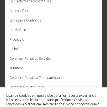
Lei Diretrizes Orçamentárias
Almoxarifado
Licitação e Contratos
Patrimônio
Protocolo
Folha
Gerenciar Portal do Servidor
Tributos
Gerenciar Portal da Transparência
Gerenciar Boletim Oficial
Usamos cookies em nosso site para fornecer a experiência
Departamento de Água e Esgoto
mais relevante, lembrando suas preferências e visitas
repetidas. Ao clicar em “Aceitar todos”, você concorda com o
Administração Site