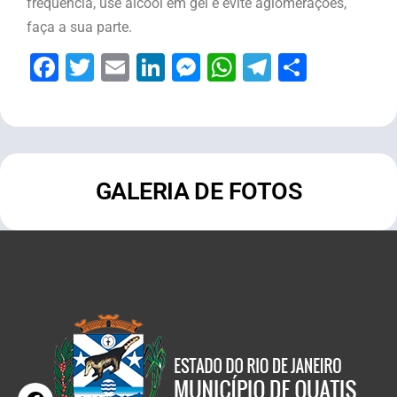
frequência, use álcool em gel e evite aglomerações,
faça a sua parte.
Facebook
Twitter
Email
LinkedIn
Messenger
WhatsApp
Telegram
Share
GALERIA DE FOTOS