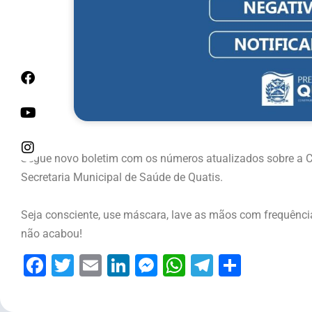
Segue novo boletim com os números atualizados sobre a Co
Secretaria Municipal de Saúde de Quatis.
Seja consciente, use máscara, lave as mãos com frequência
não acabou!
Facebook
Twitter
Email
LinkedIn
Messenger
WhatsApp
Telegram
Share