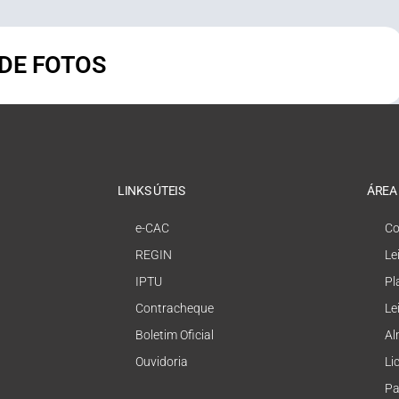
 DE FOTOS
LINKS ÚTEIS
ÁREA
e-CAC
Co
REGIN
Le
IPTU
Pl
Contracheque
Le
Boletim Oficial
Al
Ouvidoria
Li
Pa