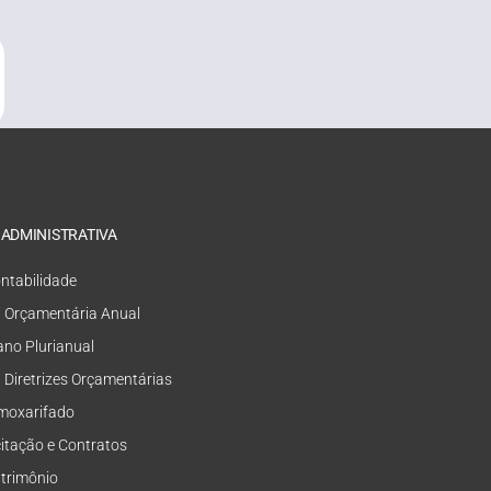
 ADMINISTRATIVA
ntabilidade
i Orçamentária Anual
ano Plurianual
i Diretrizes Orçamentárias
moxarifado
citação e Contratos
trimônio