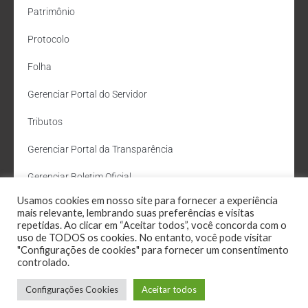
Patrimônio
Protocolo
Folha
Gerenciar Portal do Servidor
Tributos
Gerenciar Portal da Transparência
Gerenciar Boletim Oficial
Usamos cookies em nosso site para fornecer a experiência
Departamento de Água e Esgoto
mais relevante, lembrando suas preferências e visitas
repetidas. Ao clicar em “Aceitar todos”, você concorda com o
Administração Site
uso de TODOS os cookies. No entanto, você pode visitar
"Configurações de cookies" para fornecer um consentimento
Webmail
controlado.
Configurações Cookies
Aceitar todos