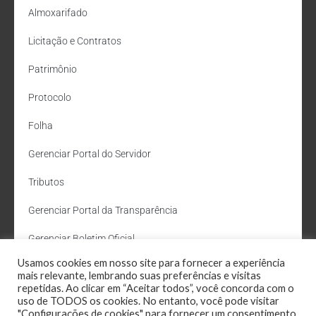
Almoxarifado
Licitação e Contratos
Patrimônio
Protocolo
Folha
Gerenciar Portal do Servidor
Tributos
Gerenciar Portal da Transparência
Gerenciar Boletim Oficial
Usamos cookies em nosso site para fornecer a experiência
Departamento de Água e Esgoto
mais relevante, lembrando suas preferências e visitas
repetidas. Ao clicar em “Aceitar todos”, você concorda com o
Administração Site
uso de TODOS os cookies. No entanto, você pode visitar
"Configurações de cookies" para fornecer um consentimento