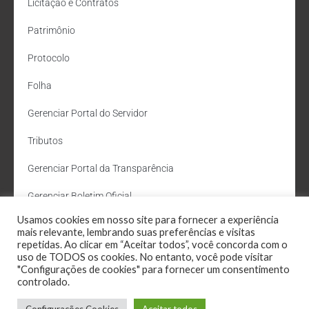
Licitação e Contratos
Patrimônio
Protocolo
Folha
Gerenciar Portal do Servidor
Tributos
Gerenciar Portal da Transparência
Gerenciar Boletim Oficial
Usamos cookies em nosso site para fornecer a experiência
Departamento de Água e Esgoto
mais relevante, lembrando suas preferências e visitas
repetidas. Ao clicar em “Aceitar todos”, você concorda com o
Administração Site
uso de TODOS os cookies. No entanto, você pode visitar
"Configurações de cookies" para fornecer um consentimento
Webmail
controlado.