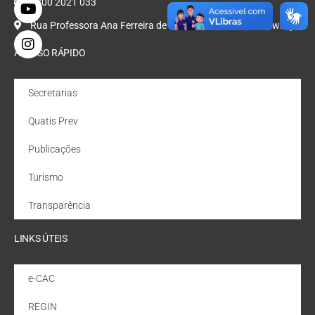
0800 2021 033
Rua Professora Ana Ferreira de Oliveira, Nº 47, Bondarowsky
ACESSO RÁPIDO
Secretarias
Quatis Prev
Publicações
Turismo
Transparência
LINKS ÚTEIS
e-CAC
REGIN