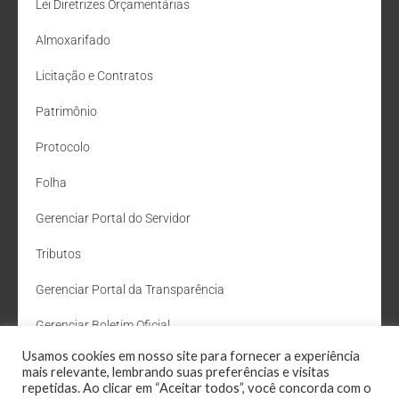
Lei Diretrizes Orçamentárias
Almoxarifado
Licitação e Contratos
Patrimônio
Protocolo
Folha
Gerenciar Portal do Servidor
Tributos
Gerenciar Portal da Transparência
Gerenciar Boletim Oficial
Usamos cookies em nosso site para fornecer a experiência
Departamento de Água e Esgoto
mais relevante, lembrando suas preferências e visitas
repetidas. Ao clicar em “Aceitar todos”, você concorda com o
Administração Site