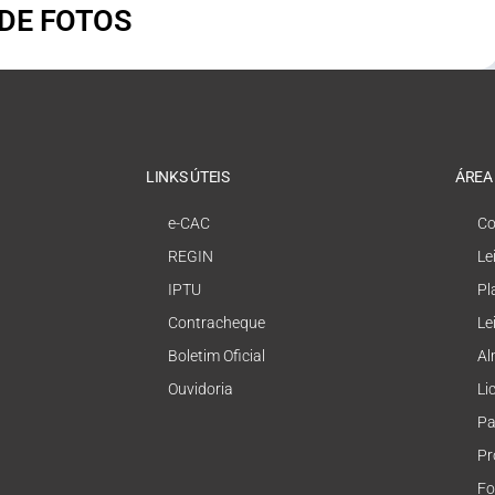
 DE FOTOS
LINKS ÚTEIS
ÁREA
e-CAC
Co
REGIN
Le
IPTU
Pl
Contracheque
Le
Boletim Oficial
Al
Ouvidoria
Li
Pa
Pr
Fo