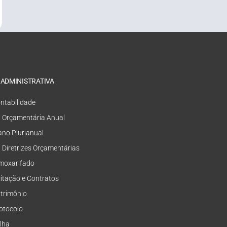
 ADMINISTRATIVA
ntabilidade
i Orçamentária Anual
ano Plurianual
i Diretrizes Orçamentárias
moxarifado
citação e Contratos
trimônio
otocolo
lha