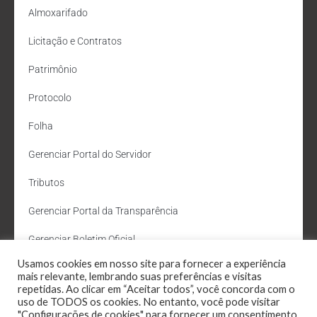
Almoxarifado
Licitação e Contratos
Patrimônio
Protocolo
Folha
Gerenciar Portal do Servidor
Tributos
Gerenciar Portal da Transparência
Gerenciar Boletim Oficial
Usamos cookies em nosso site para fornecer a experiência
Departamento de Água e Esgoto
mais relevante, lembrando suas preferências e visitas
repetidas. Ao clicar em “Aceitar todos”, você concorda com o
Administração Site
uso de TODOS os cookies. No entanto, você pode visitar
"Configurações de cookies" para fornecer um consentimento